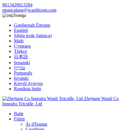
8613429613284
monicalang@wanliloom.com
Teanga
Gaeilgenah Éireann
English
Srbija jezik (latinica)
Malti
Cymraeg
Türkçe
日本語
bosanski
עברית
Português
hrvatski
Kreyòl Ayisyen
România limbi
Baile
Fúinn
Ár dTeastas
Ceardlann