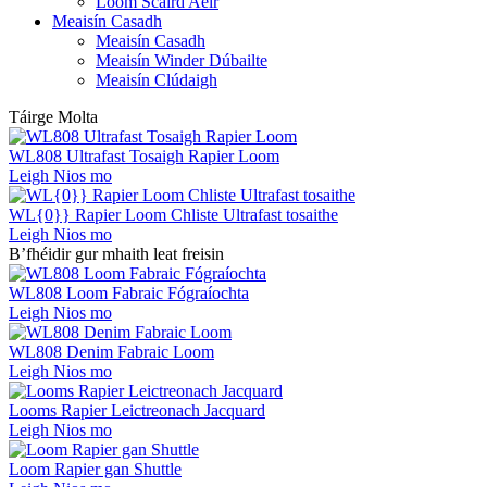
Loom Scaird Aeir
Meaisín Casadh
Meaisín Casadh
Meaisín Winder Dúbailte
Meaisín Clúdaigh
Táirge Molta
WL808 Ultrafast Tosaigh Rapier Loom
Leigh Nios mo
WL{0}} Rapier Loom Chliste Ultrafast tosaithe
Leigh Nios mo
B’fhéidir gur mhaith leat freisin
WL808 Loom Fabraic Fógraíochta
Leigh Nios mo
WL808 Denim Fabraic Loom
Leigh Nios mo
Looms Rapier Leictreonach Jacquard
Leigh Nios mo
Loom Rapier gan Shuttle