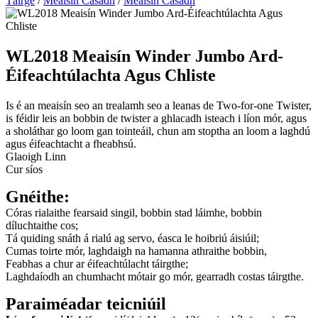
Táirge
/
Meaisín Casadh
/
Meaisín Casadh
WL2018 Meaisín Winder Jumbo Ard-
Éifeachtúlachta Agus Chliste
Is é an meaisín seo an trealamh seo a leanas de Two-for-one Twister,
is féidir leis an bobbin de twister a ghlacadh isteach i líon mór, agus
a sholáthar go loom gan tointeáil, chun am stoptha an loom a laghdú
agus éifeachtacht a fheabhsú.
Glaoigh Linn
Cur síos
Gnéithe:
Córas rialaithe fearsaid singil, bobbin stad láimhe, bobbin
díluchtaithe cos;
Tá quiding snáth á rialú ag servo, éasca le hoibriú áisiúil;
Cumas toirte mór, laghdaigh na hamanna athraithe bobbin,
Feabhas a chur ar éifeachtúlacht táirgthe;
Laghdaíodh an chumhacht mótair go mór, gearradh costas táirgthe.
Paraiméadar teicniúil