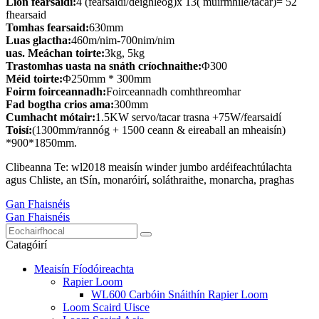
Líon fearsaidí:
4 (fearsaidí/deighleog)x 13( muirmhíle/tacar)= 52
fhearsaid
Tomhas fearsaid:
630mm
Luas glactha:
460m/nim-700nim/nim
uas. Meáchan toirte:
3kg, 5kg
Trastomhas uasta na snáth críochnaithe:
Φ300
Méid toirte:
Φ250mm * 300mm
Foirm foirceannadh:
Foirceannadh comhthreomhar
Fad bogtha crios ama:
300mm
Cumhacht mótair:
1.5KW servo/tacar trasna +75W/fearsaidí
Toisí:
(1300mm/rannóg + 1500 ceann & eireaball an mheaisín)
*900*1850mm.
Clibeanna Te: wl2018 meaisín winder jumbo ardéifeachtúlachta
agus Chliste, an tSín, monaróirí, soláthraithe, monarcha, praghas
Gan Fhaisnéis
Gan Fhaisnéis
Catagóirí
Meaisín Fíodóireachta
Rapier Loom
WL600 Carbóin Snáithín Rapier Loom
Loom Scaird Uisce