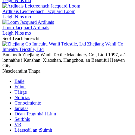
Leigh Nios mo
Ardluais Leictreonach Jacquard Loom
Leigh Nios mo
Loom Jacquard Ardluais
Leigh Nios mo
Seol Teachtaireacht
Bunaíodh Zhejiang Wanli Textile Machinery Co., Ltd i 1997, atá
lonnaithe i Kanshan, Xiaoshan, Hangzhou, an Beautiful Heaven
City.
Nascleanúint Thapa
Baile
Fúinn
Táirge
Noticias
Conocimiento
Iarratas
Déan Teagmháil Linn
Seirbhís
VR
Léarscáil an tSuímh