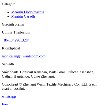
Catagóirí
Meaisín Fíodóireachta
Meaisín Casadh
Glaoigh orainn
Uimhir Theileafóin
+86-13429613284
Ríomhphost
monicalang@wanliloom.com
Seoladh
Sráidbhaile Tionscail Kanshan, Baile Guali, Dúiche Xiaoshan,
Cathair Hangzhou, Cúige Zhejiang.
Cóipcheart © Zhejiang Wanli Textile Machinery Co., Ltd. Gach
ceart ar cosaint.
whatsapp
Fón